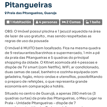
Pitangueiras
Praia das Pitangueiras, Guaruja
1 Habitación
4 personas
2 Camas
1 baño
OBS: O imóvel possui piscina e 1 jacuzzi aquecida na área
de lazer de uso gratuito , mas sendo respeitadas as
regras de uso da pousada
O imóvel é MUITO bem localizado. Fica na mesma quadra
de 9 restaurantes/barzinhos e supermercado, 1 min a pé
da praia das Pitangueiras e 5 quadras do principal
shopping da cidade. O Kitnet acomoda até 4 pessoas e
dispõe de TV smart (com Netflix), WIFI, ar condicionado,
duas camas de casal, banheiro e cozinha equipada com
geladeira, fogão, micro-ondas e utensílios, possibilitando
o preparo de refeições, o que representa grande
economia em comparação a hotéis.
Situado no centro de Guarujá, a apenas 280 metros (3
quadras curtas) da praia das Pitangueiras, o Meu Lugar na
Praia – Unidade Pitangueiras – dispõe de 7