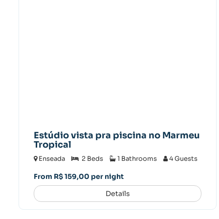
Estúdio vista pra piscina no Marmeu
Tropical
Enseada
2 Beds
1 Bathrooms
4 Guests
From R$ 159,00 per night
Details