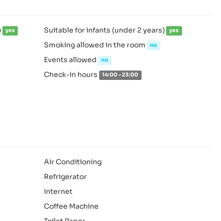
)
Suitable for infants (under 2 years)
yes
yes
Smoking allowed in the room
no
Events allowed
no
Check-in hours
14:00 - 23:00
Air Conditioning
Refrigerator
Internet
Coffee Machine
Toilet Paper