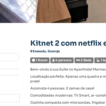
Kitnet 2 com netfli
Enseada, Guaruja
1 Room
4 persons
2 Beds
1 b
Bem-vindo à sua Suite no Aparthotel Marme
Localização perfeita: Apenas uma quadra e m
praia!
Acomoda 4 pessoas: 2 camas de casal
Comodidades modernas: TV Smart, ar-condic
Cozinha compacta com microondas, frigobar e 