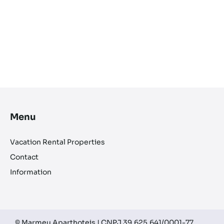
Menu
Vacation Rental Properties
Contact
Information
© Marmeu Aparthoteis | CNPJ 39.625.641/0001-77