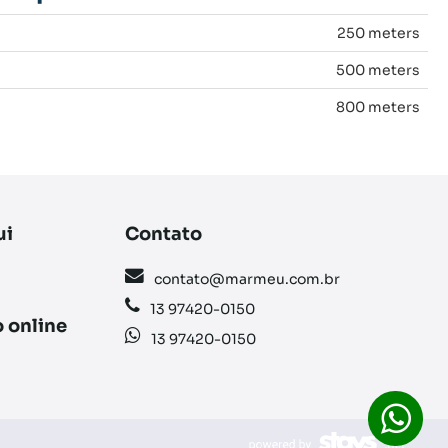
250 meters
500 meters
800 meters
ui
Contato
contato@marmeu.com.br
13 97420-0150
 online
13 97420-0150