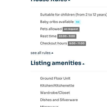
Suitable for children (from 2 to 12 years
Baby cribs available
no
Pets allowed
on request
Rest time
22:00 - 9:00
Checkout hours
6:00 - 11:00
see all rules
Listing amenities
Ground Floor Unit
Kitchen/Kitchenette
Wardrobe/Closet
Dishes and Silverware
Microwave