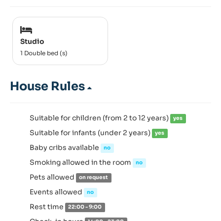
Studio
1 Double bed (s)
House Rules
Suitable for children (from 2 to 12 years)
yes
Suitable for infants (under 2 years)
yes
Baby cribs available
no
Smoking allowed in the room
no
Pets allowed
on request
Events allowed
no
Rest time
22:00 - 9:00