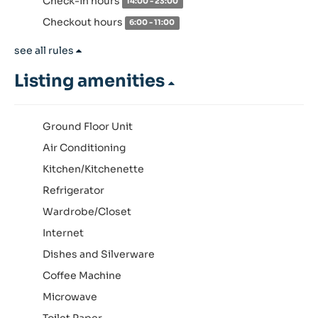
Check-in hours
14:00 - 23:00
Checkout hours
6:00 - 11:00
see all rules
Listing amenities
Ground Floor Unit
Air Conditioning
Kitchen/Kitchenette
Refrigerator
Wardrobe/Closet
Internet
Dishes and Silverware
Coffee Machine
Microwave
Toilet Paper