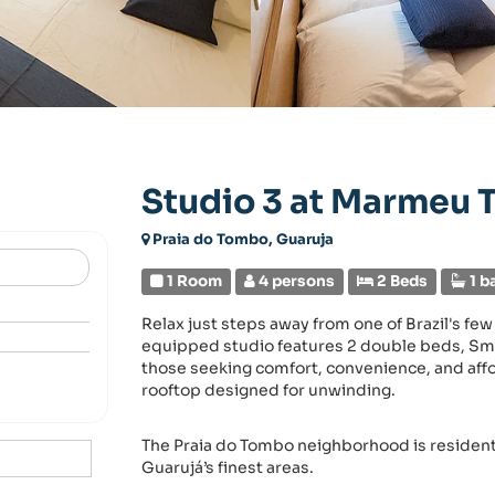
Studio 3 at Marmeu
Praia do Tombo, Guaruja
1 Room
4 persons
2 Beds
1 b
Relax just steps away from one of Brazil's fe
equipped studio features 2 double beds, Smart
those seeking comfort, convenience, and affor
rooftop designed for unwinding.
The Praia do Tombo neighborhood is residenti
Guarujá’s finest areas.