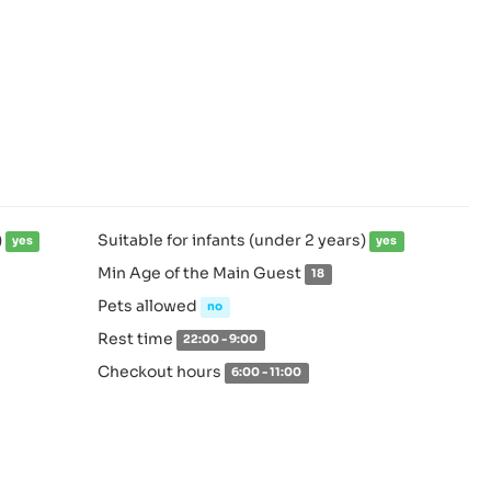
)
Suitable for infants (under 2 years)
yes
yes
Min Age of the Main Guest
18
Pets allowed
no
Rest time
22:00 - 9:00
Checkout hours
6:00 - 11:00