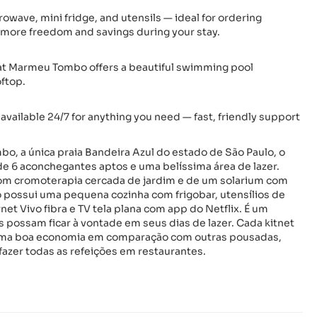
rowave, mini fridge, and utensils — ideal for ordering
u more freedom and savings during your stay.
a at Marmeu Tombo offers a beautiful swimming pool
ftop.
vailable 24/7 for anything you need — fast, friendly support
o, a única praia Bandeira Azul do estado de São Paulo, o
e 6 aconchegantes aptos e uma belíssima área de lazer.
com cromoterapia cercada de jardim e de um solarium com
 possui uma pequena cozinha com frigobar, utensílios de
net Vivo fibra e TV tela plana com app do Netflix. É um
ossam ficar à vontade em seus dias de lazer. Cada kitnet
 uma boa economia em comparação com outras pousadas,
azer todas as refeições em restaurantes.