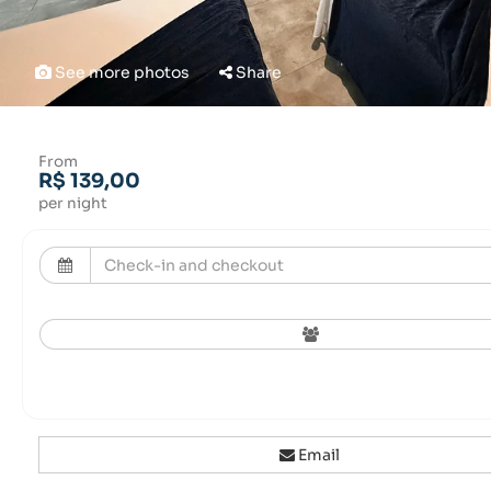
See more photos
Share
From
R$ 139,00
per night
Email