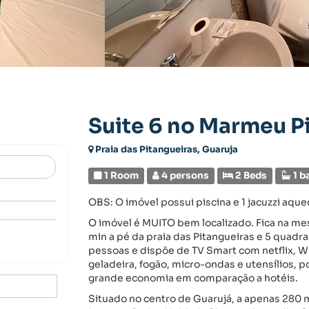
Suite 6 no Marmeu P
Praia das Pitangueiras, Guaruja
1 Room
4 persons
2 Beds
1 b
OBS: O imóvel possui piscina e 1 jacuzzi aqu
O imóvel é MUITO bem localizado. Fica na m
min a pé da praia das Pitangueiras e 5 quadr
pessoas e dispõe de TV Smart com netflix, W
geladeira, fogão, micro-ondas e utensílios, p
grande economia em comparação a hotéis.
Situado no centro de Guarujá, a apenas 280 m