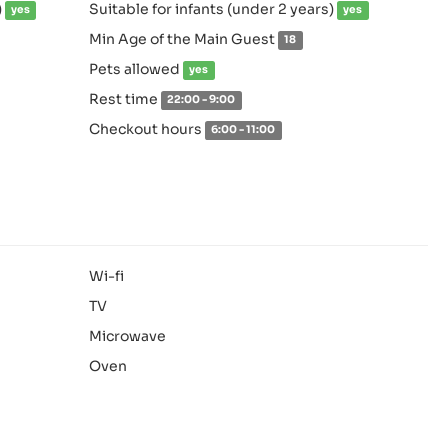
)
Suitable for infants (under 2 years)
yes
yes
Min Age of the Main Guest
18
Pets allowed
yes
Rest time
22:00 - 9:00
Checkout hours
6:00 - 11:00
Wi-fi
TV
Microwave
Oven