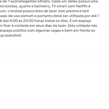
põe de 7 aconchegantes kitnets. Cada um deles possui uma
croondas, quarto e banheiro, TV smart com Netflix e
um, o imóvel possui área de lazer com piscina e tem
oas de uso comum e portanto deve ser utilizada por até 1
 é das 9:00 as 20:00 horas todos os dias. É um espaço
icar à vontade em seus dias de lazer. Esta unidade não
 espaço público com algumas vagas e bem em frente ao
ço acessível.